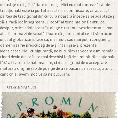
în fustițe cu ii și încălțate în teniși. Nici nu mai contează cât de
tradițională este ia purtata astăzi de domnișoare, ci faptul că
partea de tradițional din cultura noastră începe să se adapteze și
să-și facă loc în segmentul ”cool” al tendințelor. Pentru că,
desigur, orice adolescent își alege cu atenție vestimentația, mai
ales în prima zi de școală. Poate că și prezentul ce-l trăim acum,
unul al globalizării, face ca, mai mult sau mai puțin conștient,
oamenii sa fie preocupați de a-și întări și a-și prezenta
identitatea. Noi, cu siguranță, ne bucurăm să vedem cum românii
tineri devin din ce în ce mai deschiși față de simbolurile naționale,
fără a fi vorba de naționalism, ci mai degrabă de o acceptare
matură a originii și o dispoziție de a se bucura de aceasta, atunci
când chiar avem motive să ne bucurăm.
CITESTE MAI MULT