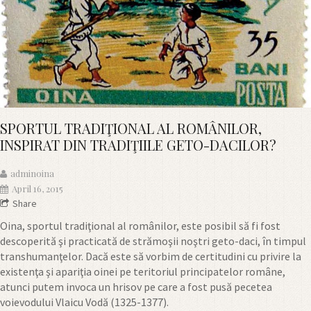
SPORTUL TRADIŢIONAL AL ROMÂNILOR,
INSPIRAT DIN TRADIŢIILE GETO-DACILOR?
adminoina
April 16, 2015
Share
Oina, sportul tradiţional al românilor, este posibil să fi fost
descoperită şi practicată de strămoşii noştri geto-daci, în timpul
transhumanţelor. Dacă este să vorbim de certitudini cu privire la
existenţa şi apariţia oinei pe teritoriul principatelor române,
atunci putem invoca un hrisov pe care a fost pusă pecetea
voievodului Vlaicu Vodă (1325-1377).