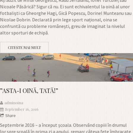
Ați auzit de Mihai Georgescu, Radu Jerlăianu, Ionel Turculeț sau
Nicoale Păsărică? Sigur că nu. Ei sunt echivalentul la oină al unor
fotbaliști ca Gheorghe Hagi, Gică Popescu, Dorinel Munteanu sau
Nicolae Dobrin. Declarată prin lege sport național, oina se
confruntă cu probleme românești, greu de imaginat la nivelul
altor sporturi de echipă.
CITESTE MAI MULT
”ASTA-I OINĂ, TATĂ!”
adminoina
September 16, 2016
Share
Septembrie 2016 – a început școala. Observând copiii în drumul
lor spre școală în prima zi a anului, remarc câteva fete îmbracate