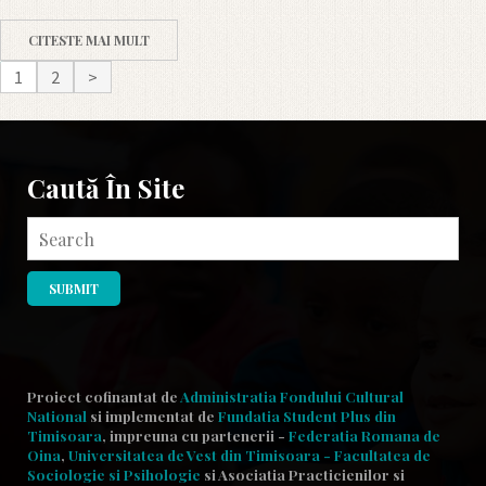
CITESTE MAI MULT
1
2
>
Caută În Site
Proiect cofinantat de
Administratia Fondului Cultural
National
si implementat de
Fundatia Student Plus din
Timisoara
, impreuna cu partenerii -
Federatia Romana de
Oina
,
Universitatea de Vest din Timisoara - Facultatea de
Sociologie si Psihologie
si Asociatia Practicienilor
si