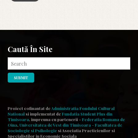
Caută În Site
Proiect cofinantat de
Administratia Fondului Cultural
National
si implementat de
Fundatia Student Plus din
Timisoara
, impreuna cu partenerii -
Federatia Romana de
Oina
,
Universitatea de Vest din Timisoara - Facultatea de
Sociologie si Psihologie
si Asociatia Practicienilor
si
Specialistilor in Economie Sociala