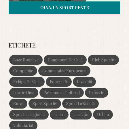
OINA, UN SPORT PENTR
ETICHETE
Baze Sportive
Campionat De Oină
Club Sportiv
Competiție
Comunitatea Europeana
Echipa De Oina
Fotografii
Investitii
Istoric Oina
Patrimoniu Cultural
Proiecte
Rural
Spirit Sportiv
Sport La Școală
Sport Tradițional
Tineri
Tradiție
Urban
Voluntariat