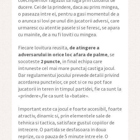
coechipierilor ragazul sa fuga prin culoarul de
ducere. Cei de la prindere, daca au prins mingea,
o paseaza intre ei, pentru a gasi momentul de a
o arunca si lovi pe unul din jucatorii adversi, care
urmaresc cu atentie pasele si se feresc, se apara
cu mainile, de a nu fi loviti cu mingea.
Fiecare lovitura reusita,
de atingere a
adversarului
in orice loc afara de palme
, se
socoteste
2 puncte
, in final echipa care
intruneste cel mai mare punctaj castiga jocul.
Dar regulamentui jocului prevede detalii privind
acordarea punctelor, ce pot si ce nu pot face
jucatorii in teren in timpul partidei, fie ca sunt la
«prindere»,fie ca sunt la «bataie».
Important este ca jocul e foarte accesibil, foarte
atractiv, dinamic si, prin elementele sale de
tehnica si tactica, satisface gustul copiilor de
intrecere. O partida se desfasoara in doua
reprize, cu o pauza de 5 minute intre ele. O