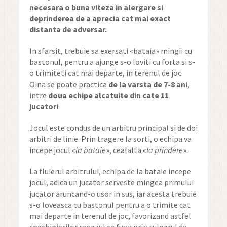
necesara o buna viteza in alergare si
deprinderea de a aprecia cat mai exact
distanta de adversar.
In sfarsit, trebuie sa exersati «bataia» mingii cu
bastonul, pentru a ajunge s-o loviti cu forta si s-
o trimiteti cat mai departe, in terenul de joc.
Oina se poate practica
de la varsta de 7-8 ani
,
intre
doua echipe alcatuite din cate 11
jucatori
.
Jocul este condus de un arbitru principal si de doi
arbitri de linie. Prin tragere la sorti, o echipa va
incepe jocul «
la bataie
», cealalta «
la prindere
».
La fluierul arbitrului, echipa de la bataie incepe
jocul, adica un jucator serveste mingea primului
jucator aruncand-o usor in sus, iar acesta trebuie
s-o loveasca cu bastonul pentru a o trimite cat
mai departe in terenul de joc, favorizand astfel