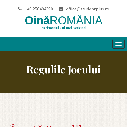
+40 256494390
office@studentplus.ro
Oină
ROMÂNIA
Patrimoniul Cultural Național
Tog
navi
Regulile Jocului