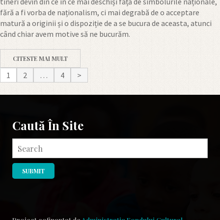
tineri devin din ce în ce mai deschiși față de simbolurile naționale,
fără a fi vorba de naționalism, ci mai degrabă de o acceptare
matură a originii și o dispoziție de a se bucura de aceasta, atunci
când chiar avem motive să ne bucurăm.
CITESTE MAI MULT
1
2
…
4
>
Caută În Site
Proiect cofinantat de
Administratia Fondului Cultural