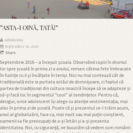
”ASTA-I OINĂ, TATĂ!”
adminoina
September 16, 2016
Share
Septembrie 2016 – a început școala. Observând copiii în drumul
lor spre școală în prima zi a anului, remarc câteva fete îmbracate
în fustițe cu ii și încălțate în teniși. Nici nu mai contează cât de
tradițională este ia purtata astăzi de domnișoare, ci faptul că
partea de tradițional din cultura noastră începe să se adapteze și
să-și facă loc în segmentul ”cool” al tendințelor. Pentru că,
desigur, orice adolescent își alege cu atenție vestimentația, mai
ales în prima zi de școală. Poate că și prezentul ce-l trăim acum,
unul al globalizării, face ca, mai mult sau mai puțin conștient,
oamenii sa fie preocupați de a-și întări și a-și prezenta
identitatea. Noi, cu siguranță, ne bucurăm să vedem cum românii