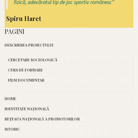
fizică, adevăratul tip de joc sportiv românesc"
Spiru Haret
PAGINI
DESCRIEREA PROIECTULUI
CERCETARE SOCIOLOGICĂ
CURS DE FORMARE
FILM DOCUMENTAR
HOME
IDENTITATE NAȚIONALĂ
REȚEAUA NAȚIONALĂ A PROMOTORILOR
ISTORIC