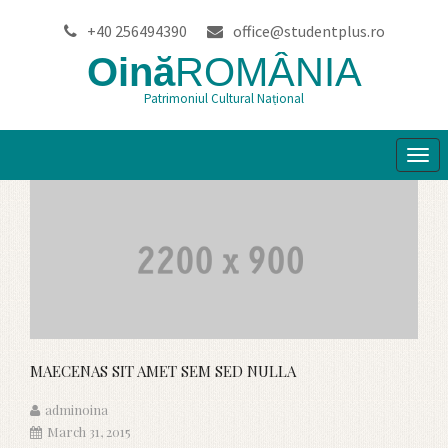
+40 256494390
office@studentplus.ro
Oină
ROMÂNIA
Patrimoniul Cultural Național
Tog
navi
MAECENAS SIT AMET SEM SED NULLA
adminoina
March 31, 2015