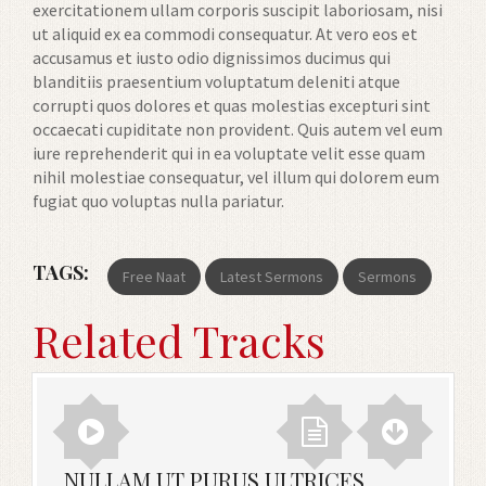
exercitationem ullam corporis suscipit laboriosam, nisi
ut aliquid ex ea commodi consequatur. At vero eos et
accusamus et iusto odio dignissimos ducimus qui
blanditiis praesentium voluptatum deleniti atque
corrupti quos dolores et quas molestias excepturi sint
occaecati cupiditate non provident. Quis autem vel eum
iure reprehenderit qui in ea voluptate velit esse quam
nihil molestiae consequatur, vel illum qui dolorem eum
fugiat quo voluptas nulla pariatur.
TAGS:
Free Naat
Latest Sermons
Sermons
Related Tracks
NULLAM UT PURUS ULTRICES