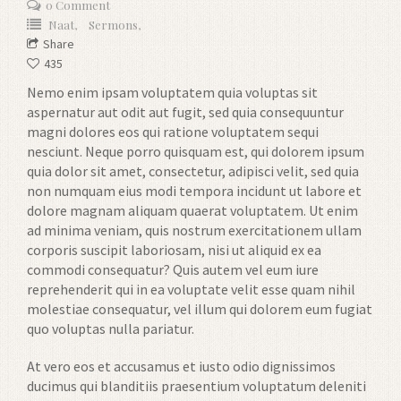
0 Comment
Naat,
Sermons,
Share
435
Nemo enim ipsam voluptatem quia voluptas sit
aspernatur aut odit aut fugit, sed quia consequuntur
magni dolores eos qui ratione voluptatem sequi
nesciunt. Neque porro quisquam est, qui dolorem ipsum
quia dolor sit amet, consectetur, adipisci velit, sed quia
non numquam eius modi tempora incidunt ut labore et
dolore magnam aliquam quaerat voluptatem. Ut enim
ad minima veniam, quis nostrum exercitationem ullam
corporis suscipit laboriosam, nisi ut aliquid ex ea
commodi consequatur? Quis autem vel eum iure
reprehenderit qui in ea voluptate velit esse quam nihil
molestiae consequatur, vel illum qui dolorem eum fugiat
quo voluptas nulla pariatur.
At vero eos et accusamus et iusto odio dignissimos
ducimus qui blanditiis praesentium voluptatum deleniti