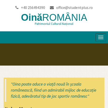
+40 256494390
office@studentplus.ro
Oină
ROMÂNIA
Patrimoniul Cultural Național
Tog
navi
"Oina poate aduce o viață nouă în școala
românească, fiind un admirabil mijloc de educație
fizică, adevăratul tip de joc sportiv românesc"