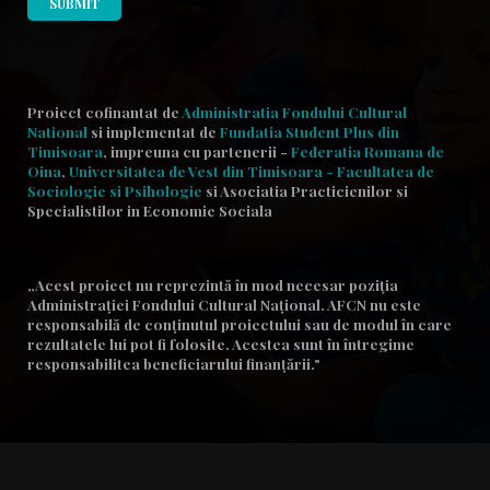
Proiect cofinantat de
Administratia Fondului Cultural
National
si implementat de
Fundatia Student Plus din
Timisoara
, impreuna cu partenerii -
Federatia Romana de
Oina
,
Universitatea de Vest din Timisoara - Facultatea de
Sociologie si Psihologie
si Asociatia Practicienilor
si
Specialistilor in Economie Sociala
„Acest proiect nu reprezintă în mod necesar poziţia
Administrației Fondului Cultural Național. AFCN nu este
responsabilă de conținutul proiectului sau de modul în care
rezultatele lui pot fi folosite. Acestea sunt în întregime
responsabilitea beneficiarului finanțării."