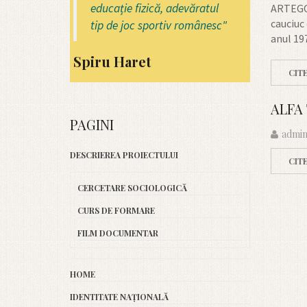
educație fizică, adevăratul
ARTEGO 
cauciuc 
tip de joc sportiv românesc"
anul 19
Spiru Haret
CIT
ALFA
PAGINI
admin
DESCRIEREA PROIECTULUI
CIT
CERCETARE SOCIOLOGICĂ
CURS DE FORMARE
FILM DOCUMENTAR
HOME
IDENTITATE NAȚIONALĂ