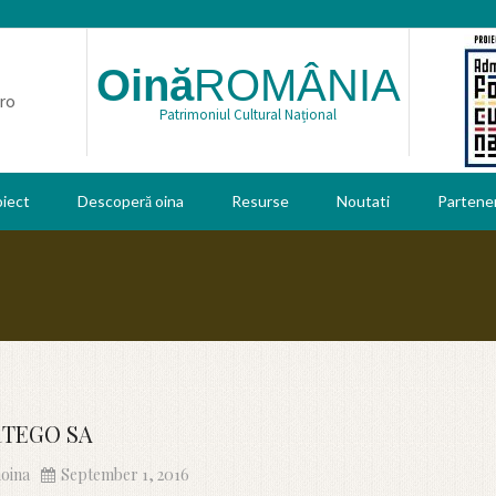
Oină
ROMÂNIA
ro
Patrimoniul Cultural Național
oiect
Descoperă oina
Resurse
Noutati
Partener
RTEGO SA
oina
September 1, 2016