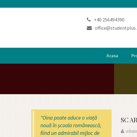
+40 256494390
office@studentplus.
Acasa
Pr
"Oina poate aduce o viață
SC A
nouă în școala românească,
admin
fiind un admirabil mijloc de