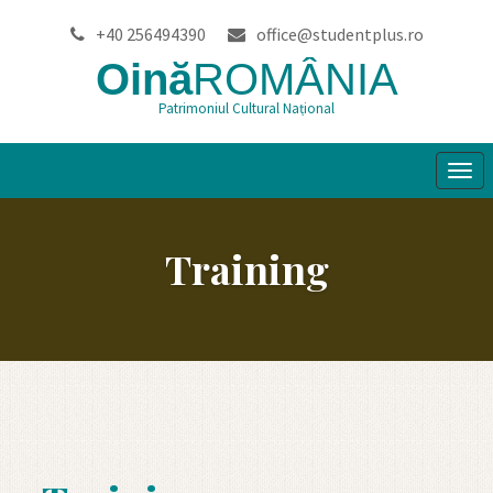
+40 256494390
office@studentplus.ro
Oină
ROMÂNIA
Patrimoniul Cultural Național
Tog
navi
Training